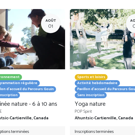
AOÛT
A
01
ironnement
Sports et loisirs
grammation régulière
Activité hebdomadaire
llon d'accueil du Parcours Gouin
Pavillon d'accueil du Parcours Gou
inscription
Sans inscription
née nature - 6 à 10 ans
Yoga nature
E
POP Spirit
sic-Cartierville
,
Canada
Ahuntsic-Cartierville
,
Canada
iptions terminées
Inscriptions terminées