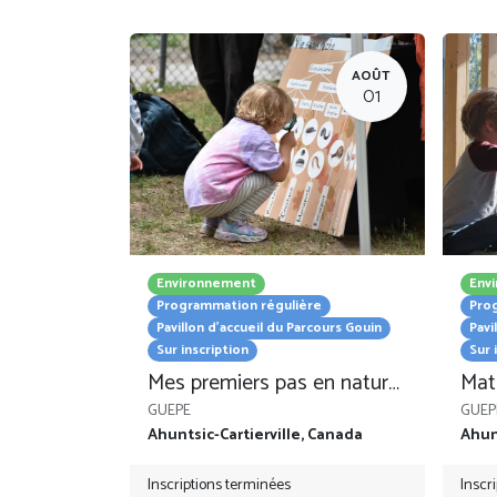
AOÛT
01
Environnement
Env
Programmation régulière
Pro
Pavillon d'accueil du Parcours Gouin
Pavi
Sur inscription
Sur 
Mes premiers pas en nature - 3 à 5 ans
Mati
GUEPE
GUEP
Ahuntsic-Cartierville
,
Canada
Ahunt
Inscriptions terminées
Inscr