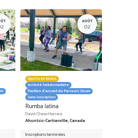
OÛT
AOÛT
02
02
Sports et loisirs
Activité hebdomadaire
in
Pavillon d'accueil du Parcours Gouin
Sans inscription
Rumba latina
David Cheso Herrera
Ahuntsic-Cartierville
,
Canada
Inscriptions terminées