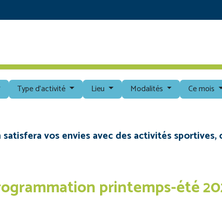
RETOUR AU SITE PRINCIPAL
DÉCOUVRIR
PROG
Type d'activité
Lieu
Modalités
Ce mois
tisfera vos envies avec des activités sportives, c
rogrammation printemps-été 20