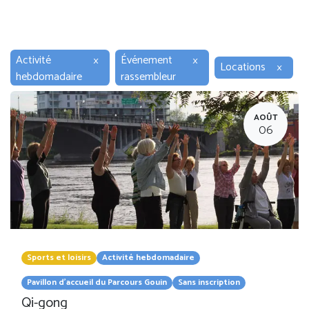
Activité
×
Événement
×
Locations
×
hebdomadaire
rassembleur
AOÛT
06
Sports et loisirs
Activité hebdomadaire
Pavillon d'accueil du Parcours Gouin
Sans inscription
Qi-gong