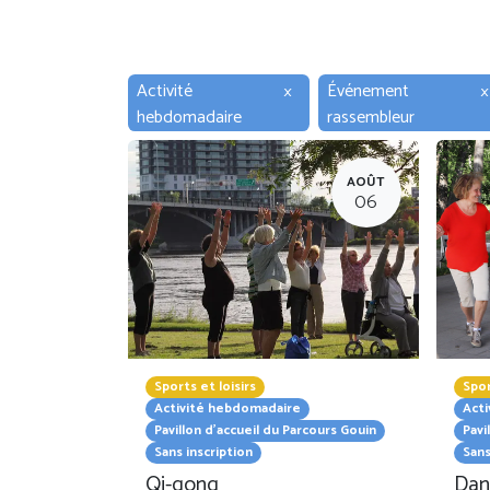
Activité
×
Événement
×
hebdomadaire
rassembleur
AOÛT
06
Sports et loisirs
Spor
Activité hebdomadaire
Act
Pavillon d'accueil du Parcours Gouin
Pavi
Sans inscription
Sans
Qi-gong
Dan