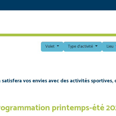
RETOUR AU SITE PRINCIPAL
DÉCOUVRIR
PROG
Volet
Type d'activité
Lieu
tisfera vos envies avec des activités sportives, c
rogrammation printemps-été 20