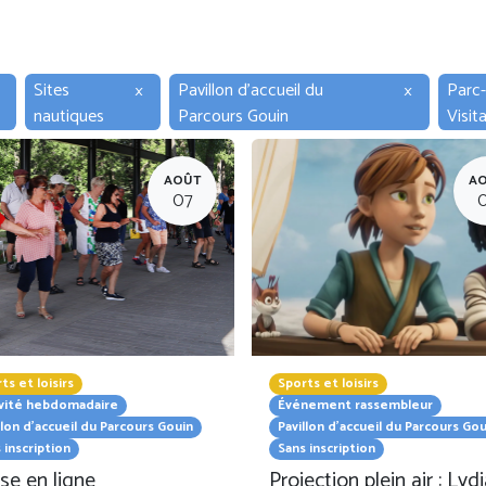
Sites
×
Pavillon d'accueil du
×
Parc-
nautiques
Parcours Gouin
Visit
AOÛT
A
07
ts et loisirs
Sports et loisirs
ivité hebdomadaire
Événement rassembleur
llon d'accueil du Parcours Gouin
Pavillon d'accueil du Parcours Gou
 inscription
Sans inscription
se en ligne