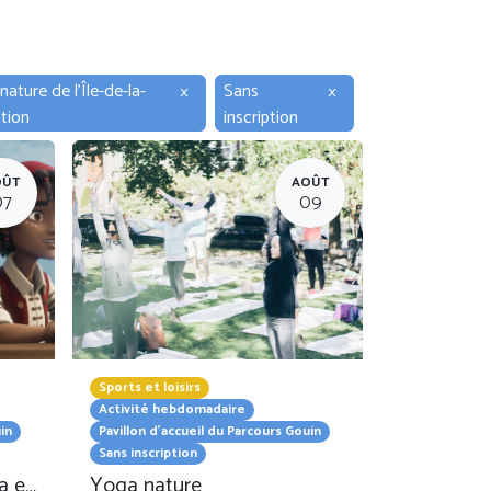
nature de l'Île-de-la-
×
Sans
×
ation
inscription
OÛT
AOÛT
07
09
Sports et loisirs
Activité hebdomadaire
in
Pavillon d'accueil du Parcours Gouin
Sans inscription
Projection plein air : Lydia et le Vaisseau des tempêtes
Yoga nature