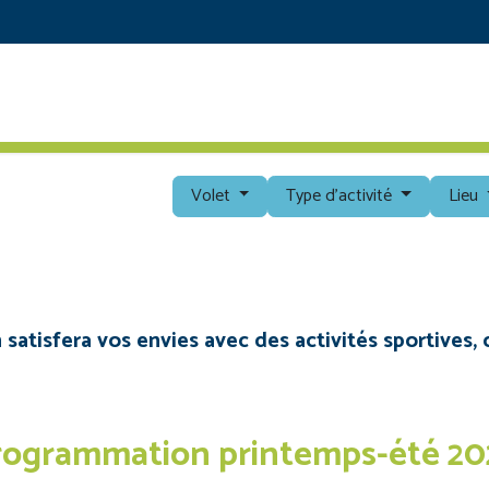
RETOUR AU SITE PRINCIPAL
DÉCOUVRIR
PROG
Volet
Type d'activité
Lieu
tisfera vos envies avec des activités sportives, c
rogrammation printemps-été 20