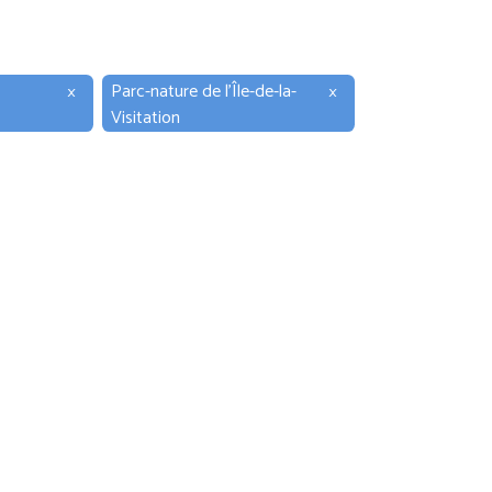
×
Parc-nature de l'Île-de-la-
×
Visitation