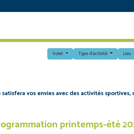
RETOUR AU SITE PRINCIPAL
DÉCOUVRIR
PROG
Volet
Type d'activité
Lieu
tisfera vos envies avec des activités sportives, c
rogrammation printemps-été 20