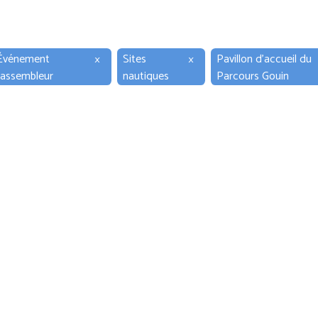
Événement
×
Sites
×
Pavillon d'accueil du
rassembleur
nautiques
Parcours Gouin