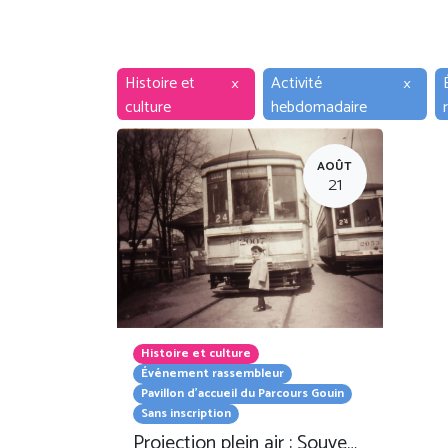
Histoire et
×
Activité
×
culture
hebdomadaire
AOÛT
21
Histoire et culture
Événement rassembleur
Pavillon d'accueil du Parcours Gouin
Sans inscription
Projection plein air : Souvenirs d'Ahuntsic-Cartierville