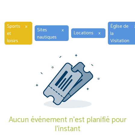
Sports
×
Église de
Sites
×
Locations
×
et
la
nautiques
loisirs
Visitation
Aucun événement n'est planifié pour
l'instant