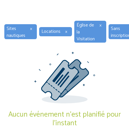
Église de
×
Sites
×
Sans
Locations
×
la
nautiques
inscriptio
Visitation
Aucun événement n'est planifié pour
l'instant