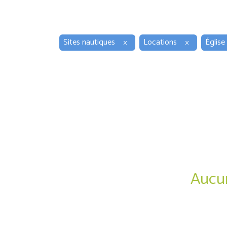
Sites nautiques
×
Locations
×
Église
Aucun