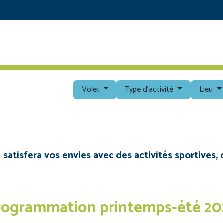
RETOUR AU SITE PRINCIPAL
DÉCOUVRIR
PROG
Volet
Type d'activité
Lieu
tisfera vos envies avec des activités sportives, c
rogrammation printemps-été 20