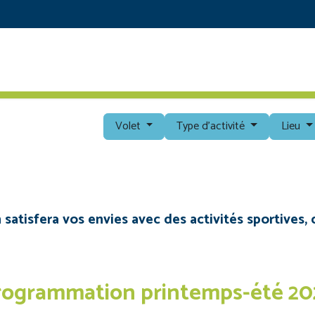
RETOUR AU SITE PRINCIPAL
DÉCOUVRIR
PROG
Volet
Type d'activité
Lieu
tisfera vos envies avec des activités sportives, c
rogrammation printemps-été 20