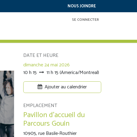
NOUS JOINDRE
SE CONNECTER
RAMMATION
SERVICES
À PROPOS
DATE ET HEURE
dimanche 24 mai 2026
10 h 15
11 h 15
(
America/Montreal
)
Ajouter au calendrier
EMPLACEMENT
Pavillon d'accueil du
Parcours Gouin
10905, rue Basile-Routhier